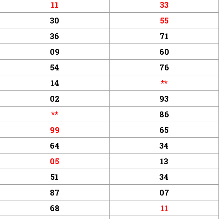
11
33
30
55
36
71
09
60
54
76
14
**
02
93
**
86
99
65
64
34
05
13
51
34
87
07
68
11