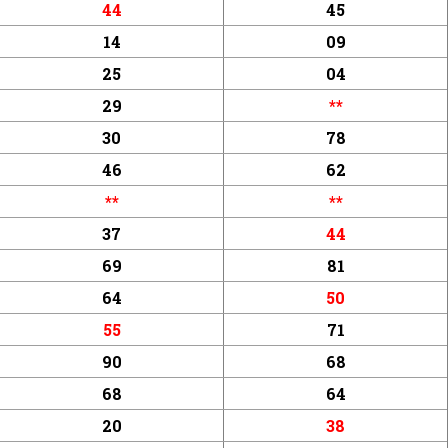
44
45
14
09
25
04
29
**
30
78
46
62
**
**
37
44
69
81
64
50
55
71
90
68
68
64
20
38