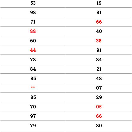
53
19
98
81
71
66
88
40
60
38
44
91
78
84
84
21
85
48
**
07
85
29
70
05
97
66
79
80