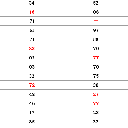
34
52
16
08
71
**
51
97
71
58
83
70
02
77
03
70
32
75
72
30
48
27
46
77
17
23
85
32