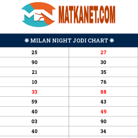
❋ MILAN NIGHT JODI CHART ❋
25
27
90
30
21
35
10
76
33
88
59
43
40
49
03
90
40
34