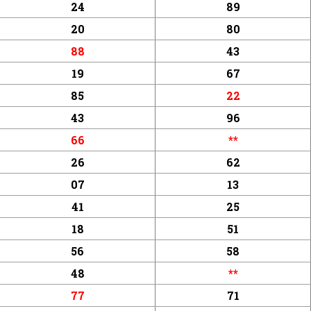
24
89
20
80
88
43
19
67
85
22
43
96
66
**
26
62
07
13
41
25
18
51
56
58
48
**
77
71